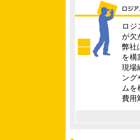
ロジ
が欠
弊社
を構
現場
ング
ムを
費用